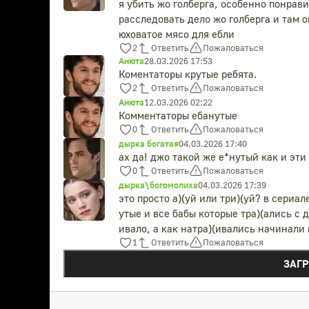
я убить жо голберга, особенно понрав
расследовать дело жо голберга и там о
юховатое мясо для ебли
2
Ответить
Пожаловаться
Анюта
28.03.2026 17:53
Коментаторы крутые ребята.
2
Ответить
Пожаловаться
Анюта
12.03.2026 02:22
Комментаторы ебанутые
0
Ответить
Пожаловаться
дырка богатая
04.03.2026 17:40
ах да! джо такой же е*нутый как и эт
0
Ответить
Пожаловаться
дырка\богомолиха
04.03.2026 17:39
это просто а)(уй или три)(уй? в сериа
утые и все бабы которые тра)(ались с д
ивало, а как натра)(ивались начинали
1
Ответить
Пожаловаться
ЗАГ