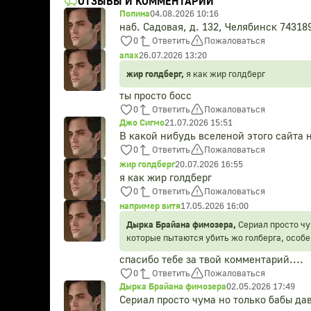
ОТЗЫВЫ И КОММЕНТАРИИ
Полина
04.08.2026 10:16
наб. Садовая, д. 132, Челябинск 74318
0
Ответить
Пожаловаться
алах
26.07.2026 13:20
жир голдберг,
я как жир голдберг
ты просто босс
0
Ответить
Пожаловаться
Джо Сигмо
21.07.2026 15:51
В какой нибудь вселеной этого сайта
0
Ответить
Пожаловаться
жир голдберг
20.07.2026 16:55
я как жир голдберг
0
Ответить
Пожаловаться
например витя
17.05.2026 16:00
Дырка Брайана фимозера,
Сериал просто чу
которые пытаются убить жо голберга, особ
приехал расследовать дело жо голберга и т
спасибо тебе за твой комментарий....
шлюховатое мясо для ебли
0
Ответить
Пожаловаться
Дырка Брайана фимозера
02.05.2026 17:49
Сериал просто чума но только бабы да