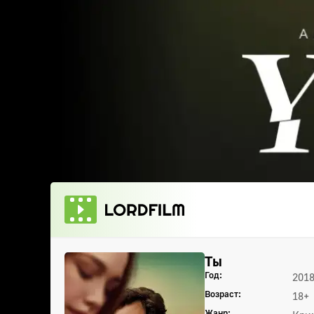
Ты
Год:
2018
Возраст:
18+
Жанр: