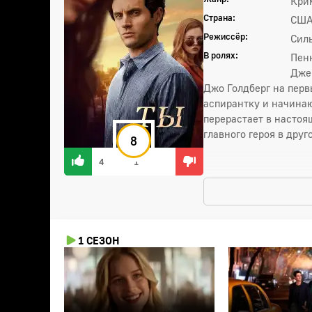
Кри
Страна:
СШ
Режиссёр:
Силь
В ролях:
Пенн
Дже
Джо Голдберг на перв
аспирантку и начинаю
перерастает в настоя
главного героя в друг
8
4
1
1 СЕЗОН