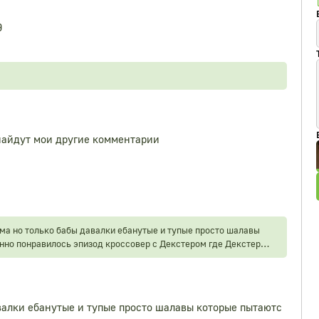
9
 найдут мои другие комментарии
ма но только бабы давалки ебанутые и тупые просто шалавы
енно понравилось эпизод кроссовер с Декстером где Декстер
ам они вместе морозил дiвчат это было круто но бабы все
валки ебанутые и тупые просто шалавы которые пытаютс