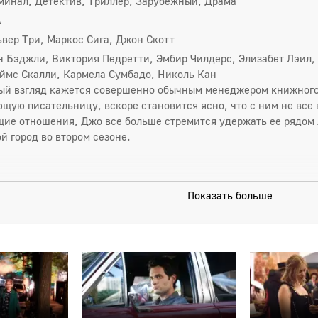
минал, Детектив, Триллер, Зарубежный, Драма
А
вер Три, Маркос Сига, Джон Скотт
 Бэджли, Виктория Педретти, Эмбир Чилдерс, Элизабет Лэил, 
ймс Скалли, Кармела Сумбадо, Николь Кан
ый взгляд кажется совершенно обычным менеджером книжного м
щую писательницу, вскоре становится ясно, что с ним не все в
щие отношения, Джо все больше стремится удержать ее рядом
ой город во втором сезоне.
Показать больше