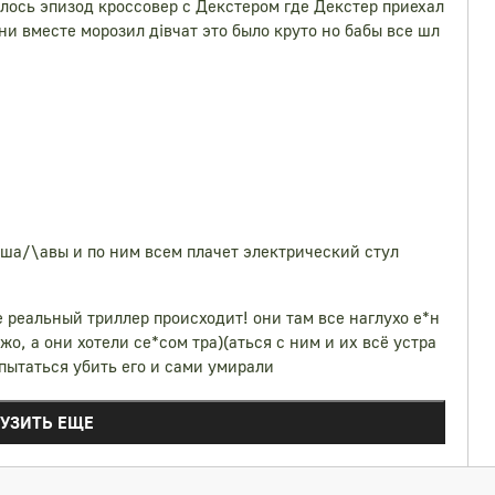
илось эпизод кроссовер с Декстером где Декстер приехал
ни вместе морозил дiвчат это было круто но бабы все шл
и ша/\авы и по ним всем плачет электрический стул
ле реальный триллер происходит! они там все наглухо е*н
жо, а они хотели се*сом тра)(аться с ним и их всё устра
 пытаться убить его и сами умирали
РУЗИТЬ ЕЩЕ