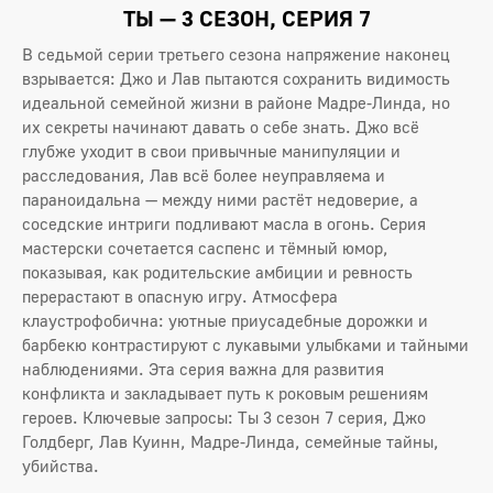
ТЫ — 3 СЕЗОН, СЕРИЯ 7
В седьмой серии третьего сезона напряжение наконец
взрывается: Джо и Лав пытаются сохранить видимость
идеальной семейной жизни в районе Мадре-Линда, но
их секреты начинают давать о себе знать. Джо всё
глубже уходит в свои привычные манипуляции и
расследования, Лав всё более неуправляема и
параноидальна — между ними растёт недоверие, а
соседские интриги подливают масла в огонь. Серия
мастерски сочетается саспенс и тёмный юмор,
показывая, как родительские амбиции и ревность
перерастают в опасную игру. Атмосфера
клаустрофобична: уютные приусадебные дорожки и
барбекю контрастируют с лукавыми улыбками и тайными
наблюдениями. Эта серия важна для развития
конфликта и закладывает путь к роковым решениям
героев. Ключевые запросы: Ты 3 сезон 7 серия, Джо
Голдберг, Лав Куинн, Мадре-Линда, семейные тайны,
убийства.