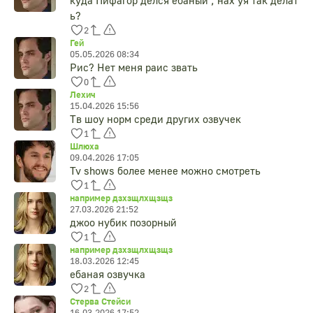
куда Пифагор делся ебаный , нах уя так делат
ь?
2
Гей
05.05.2026 08:34
Рис? Нет меня раис звать
0
Лехич
15.04.2026 15:56
Тв шоу норм среди других озвучек
1
Шлюха
09.04.2026 17:05
Tv shows более менее можно смотреть
1
например дзхзщлхщзщз
27.03.2026 21:52
джоо нубик позорный
1
например дзхзщлхщзщз
18.03.2026 12:45
ебаная озвучка
2
Стерва Стейси
16.03.2026 17:52