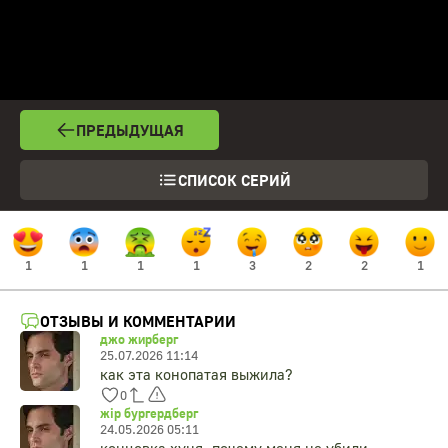
ПРЕДЫДУЩАЯ
СПИСОК СЕРИЙ
1
1
1
1
3
2
2
1
ОТЗЫВЫ И КОММЕНТАРИИ
джо жирберг
25.07.2026 11:14
как эта конопатая выжила?
0
жiр бургердберг
24.05.2026 05:11