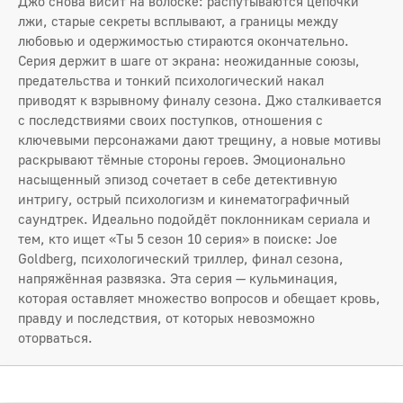
Джо снова висит на волоске: распутываются цепочки
лжи, старые секреты всплывают, а границы между
любовью и одержимостью стираются окончательно.
Серия держит в шаге от экрана: неожиданные союзы,
предательства и тонкий психологический накал
приводят к взрывному финалу сезона. Джо сталкивается
с последствиями своих поступков, отношения с
ключевыми персонажами дают трещину, а новые мотивы
раскрывают тёмные стороны героев. Эмоционально
насыщенный эпизод сочетает в себе детективную
интригу, острый психологизм и кинематографичный
саундтрек. Идеально подойдёт поклонникам сериала и
тем, кто ищет «Ты 5 сезон 10 серия» в поиске: Joe
Goldberg, психологический триллер, финал сезона,
напряжённая развязка. Эта серия — кульминация,
которая оставляет множество вопросов и обещает кровь,
правду и последствия, от которых невозможно
оторваться.