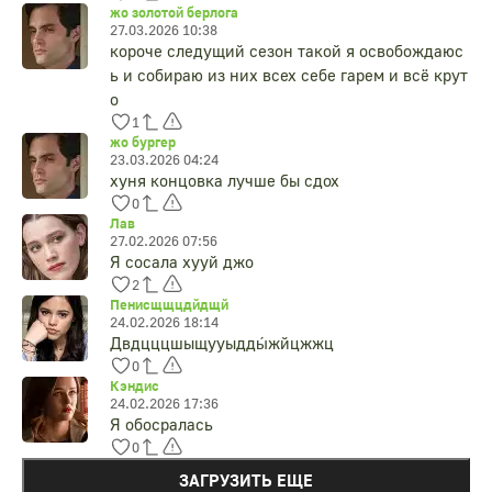
жо золотой берлога
27.03.2026 10:38
короче следущий сезон такой я освобождаюс
ь и собираю из них всех себе гарем и всё крут
о
1
жо бургер
23.03.2026 04:24
хуня концовка лучше бы сдох
0
Лав
27.02.2026 07:56
Я сосала хууй джо
2
Пенисщщцдйдщй
24.02.2026 18:14
Двдцццшыщууыдды́жйцжжц
0
Кэндис
24.02.2026 17:36
Я обосралась
0
ЗАГРУЗИТЬ ЕЩЕ