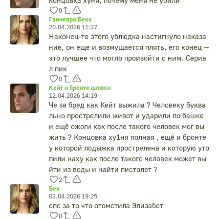
концовка хуня, почему меня не убили
0
Гвиневра Бекк
20.04.2026 11:37
Наконец-то этого ублюдка настигнуло наказа
ние, он еще и возмущается плять, его конец —
это лучшее что могло произойти с ним. Сериа
л пик
0
Кейт и бронте шлюхи
12.04.2026 14:19
Че за бред как Кейт выжила ? Человеку буква
льно прострелили живот и ударили по башке
и ещё ожоги как после такого человек мог вы
жить ? Концовка ху1ня полная , ещё и бронте
у которой лодыжка прострелена и которую уто
пили наху как после такого человек может вы
йти из воды и найти пистолет ?
2
Бек
03.04.2026 19:25
спс за то что отомстила Элизабет
0